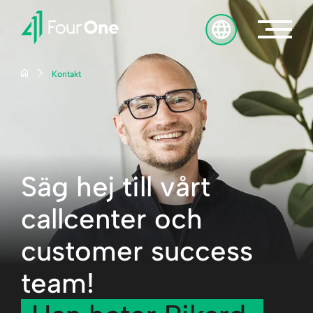
Gå till innehåll
Kontakt
Säg hej till vårt
callcenter och
customer success
team!